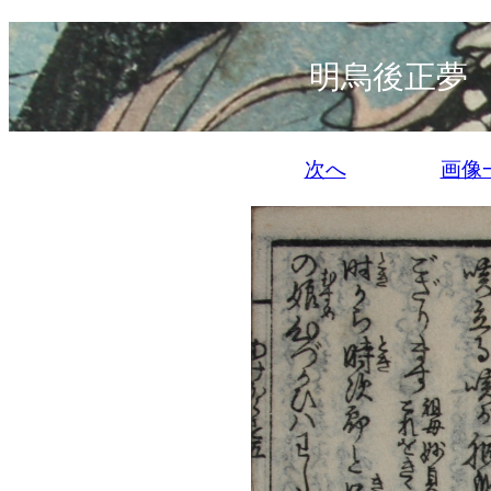
明烏後正夢
次へ
画像