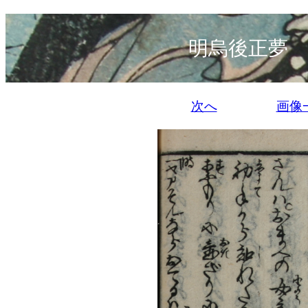
明烏後正夢 
次へ
画像