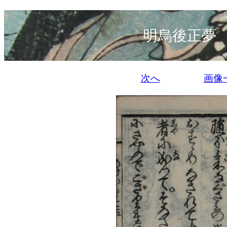
明烏後正夢
次へ
画像