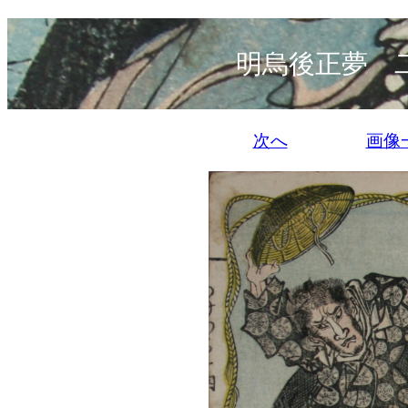
明烏後正夢 
次へ
画像