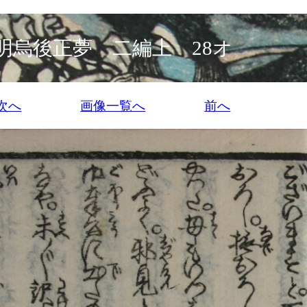
明烏後正夢 二編上 28オ
次へ
画像一覧へ
前へ