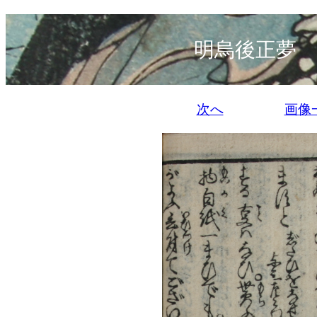
明烏後正夢 
次へ
画像