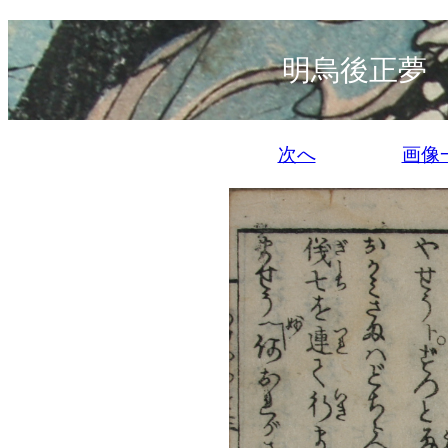
明烏後正夢
次へ
画像