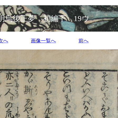
明烏後正夢 初編下 19ウ
次へ
画像一覧へ
前へ