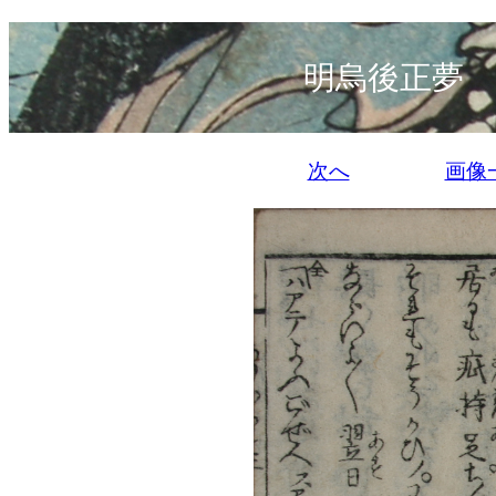
明烏後正夢 
次へ
画像