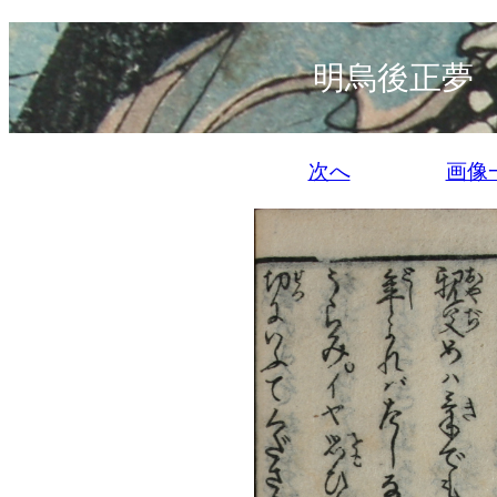
明烏後正夢
次へ
画像