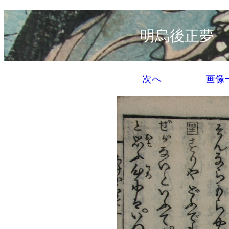
明烏後正夢 
次へ
画像