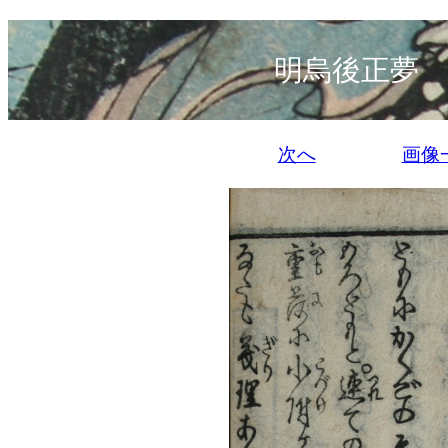
明烏後正夢 
次へ
画像