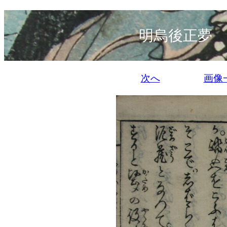
明烏後正夢 
次へ
画像