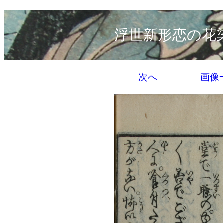
浮世新形恋の花
次へ
画像