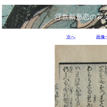
浮世新形恋の花
次へ
画像