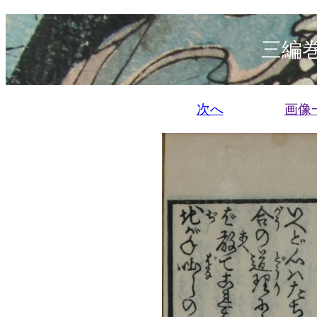
三編巻
次へ
画像