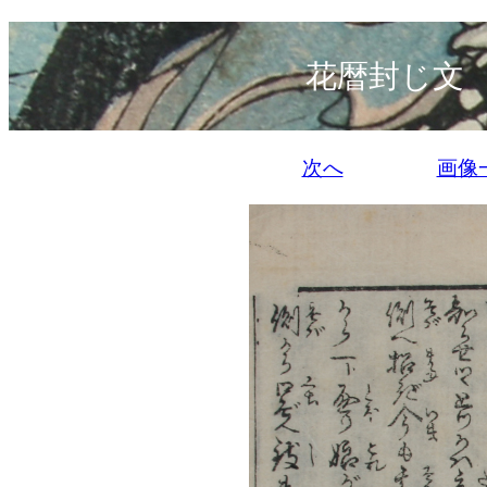
花暦封じ文
次へ
画像