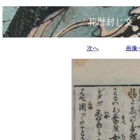
花暦封じ文
次へ
画像