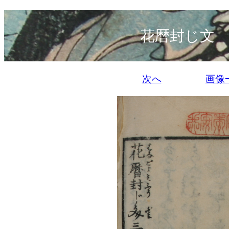
花暦封じ文 
次へ
画像