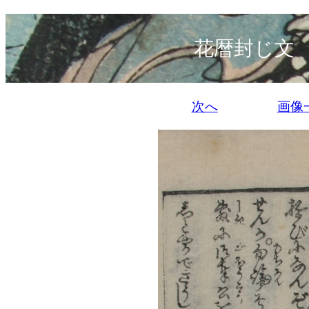
花暦封じ文
次へ
画像