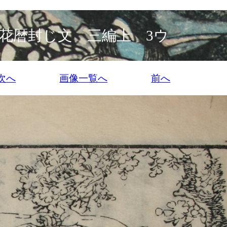
花暦封じ文 三編上 3ウ
次へ
画像一覧へ
前へ