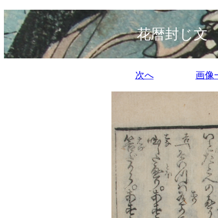
花暦封じ文
次へ
画像