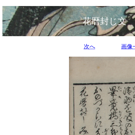
花暦封じ文 
次へ
画像