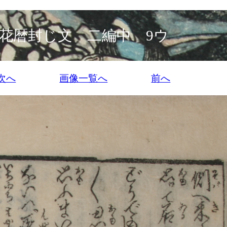
花暦封じ文 二編中 9ウ
次へ
画像一覧へ
前へ