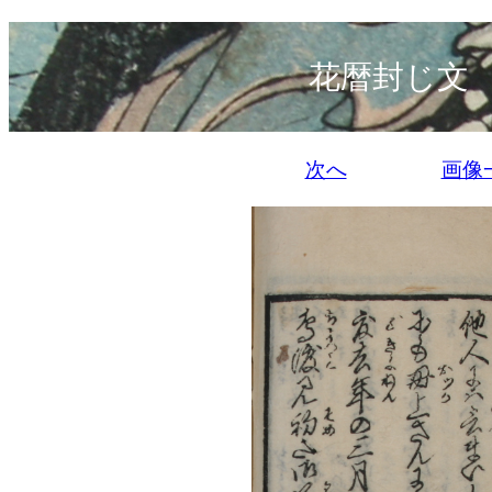
花暦封じ文
次へ
画像