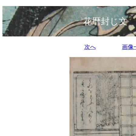
花暦封じ文 
次へ
画像