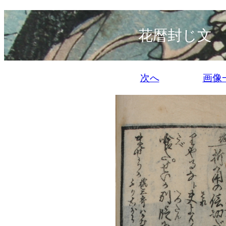
花暦封じ文 
次へ
画像