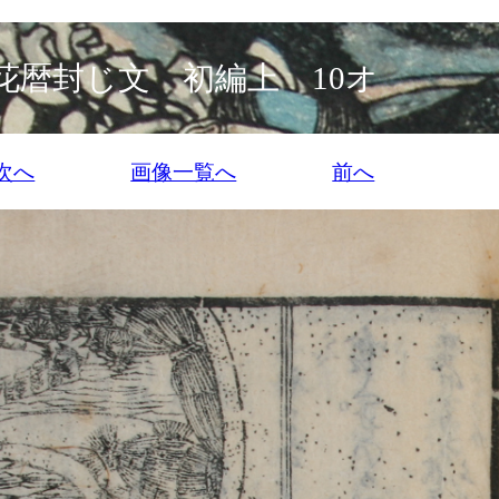
花暦封じ文 初編上 10オ
次へ
画像一覧へ
前へ