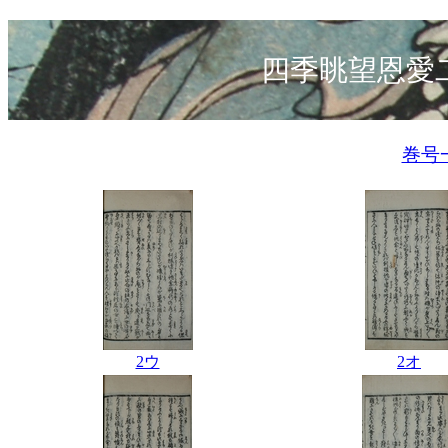
四季眺望恩愛
巻号
2ウ
2オ