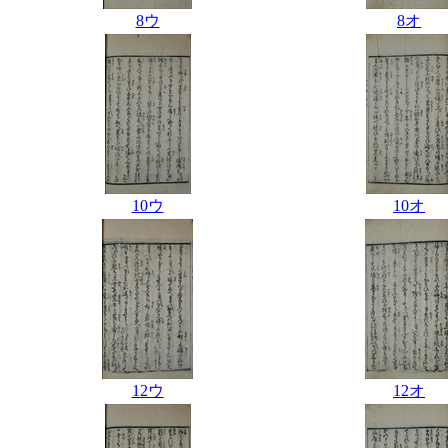
8ウ
8オ
10ウ
10オ
12ウ
12オ