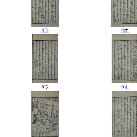
4ウ
4オ
6ウ
6オ