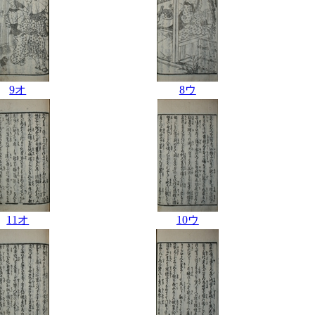
9オ
8ウ
11オ
10ウ