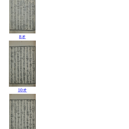
8オ
10オ