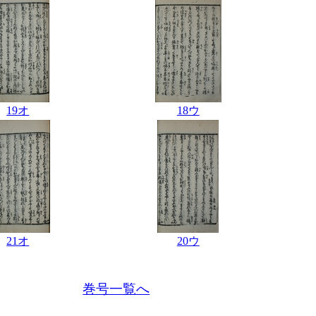
19オ
18ウ
21オ
20ウ
巻号一覧へ