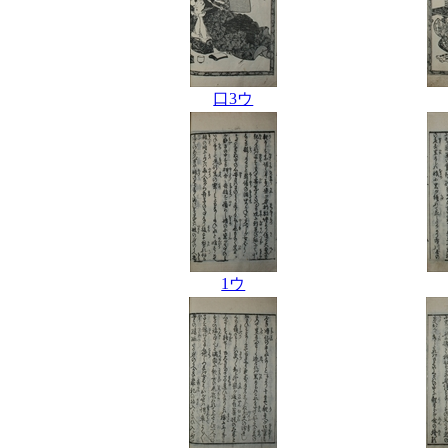
口3ウ
1ウ