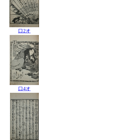
口2オ
口4オ