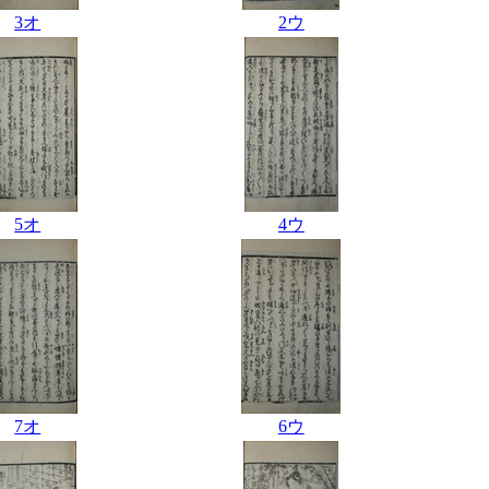
3オ
2ウ
5オ
4ウ
7オ
6ウ