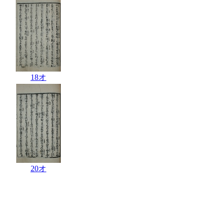
18オ
20オ