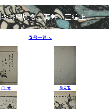
四季眺望恩愛二葉艸 三編上
巻号一覧へ
口1オ
前見返