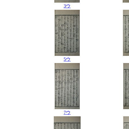
3ウ
5ウ
7ウ