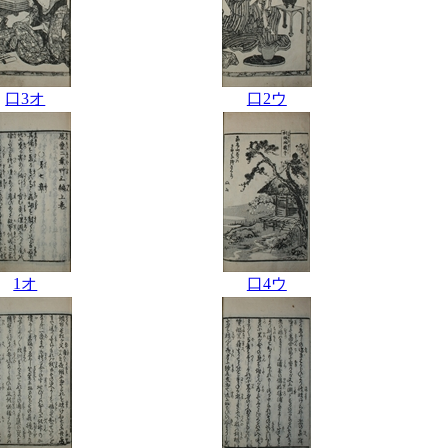
口3オ
口2ウ
1オ
口4ウ