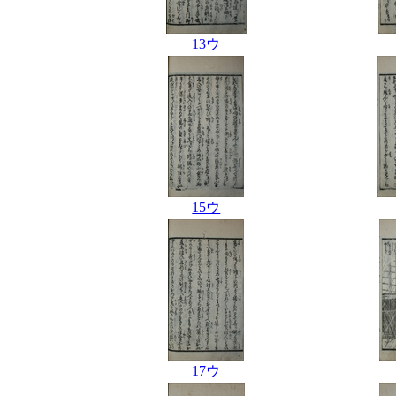
13ウ
15ウ
17ウ