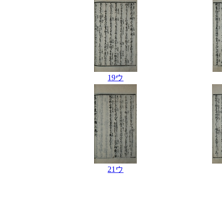
19ウ
21ウ