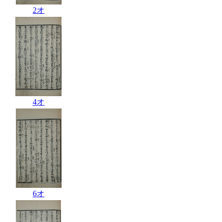
2オ
4オ
6オ