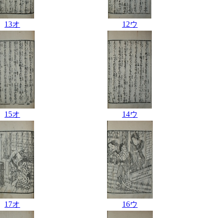
13オ
12ウ
15オ
14ウ
17オ
16ウ