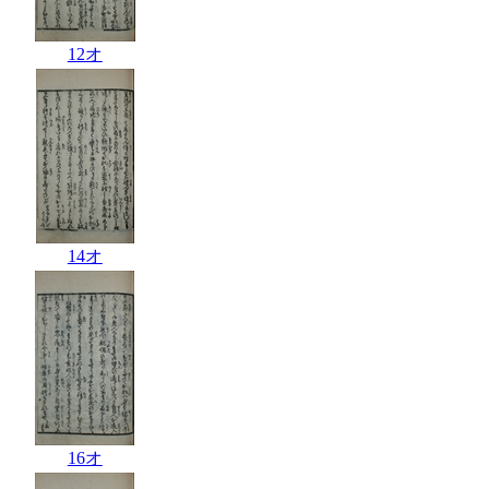
12オ
14オ
16オ